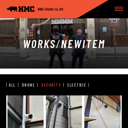
WORKS
/
NEWITEM
ALL
DRONE
SECURITY
ELECTRIC