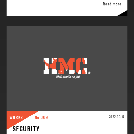
Read more
WORKS
009
2022.03.17
SECURITY